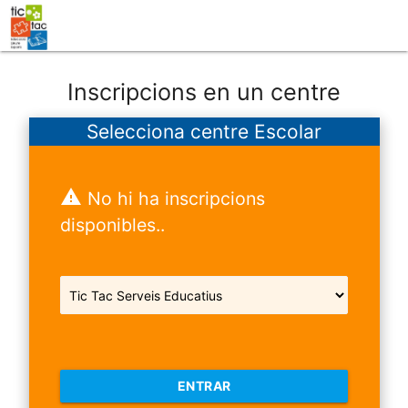
Inscripcions en un centre
Selecciona centre Escolar
warning
No hi ha inscripcions
disponibles..
ENTRAR